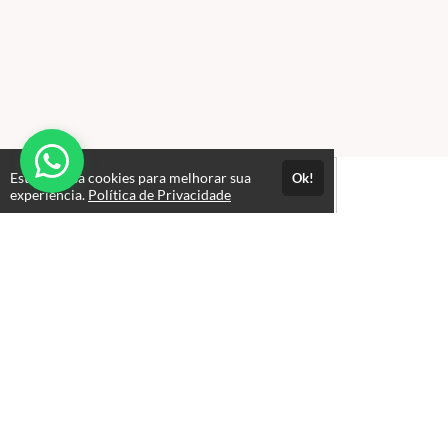
Este site usa cookies para melhorar sua
Ok!
experiência.
Política de Privacidade
Atendimento
Atendimento de Seg. a Sex, das 10hs às 16hs
+5511999678457
+5511999678457
Fale Conosco