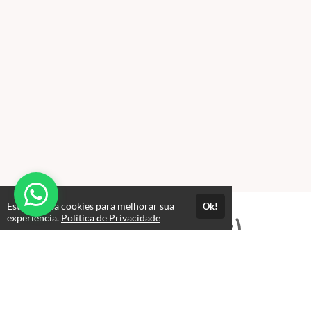
Este site usa cookies para melhorar sua
Ok!
experiência.
Política de Privacidade
Professores(as)
Leandro Roberto de Paula Reis