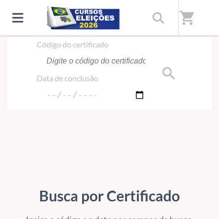
Início
/
Certificado
shopping_cart
Código do certificado
search
Data de conclusão
Busca por Certificado